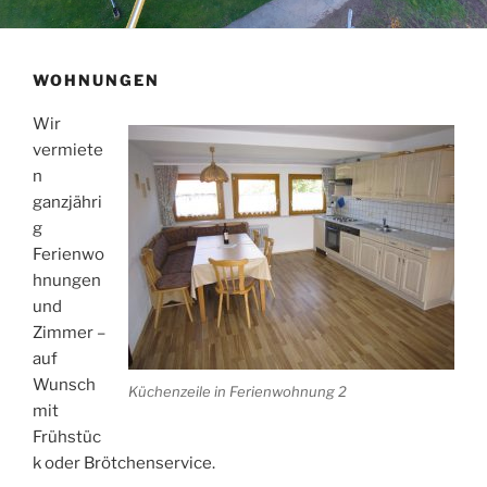
WOHNUNGEN
Wir
vermiete
n
ganzjähri
g
Ferienwo
hnungen
und
Zimmer –
auf
Wunsch
Küchenzeile in Ferienwohnung 2
mit
Frühstüc
k oder Brötchenservice.