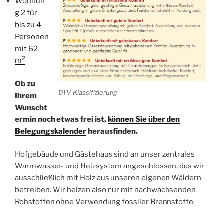
Wohnun
g 2 für
bis zu 4
Personen
mit 62
2
m
Ob zu
DTV-Klassifizierung
Ihrem
Wunscht
ermin noch etwas frei ist,
können Sie über den
Belegungskalender
herausfinden.
Hofgebäude und Gästehaus sind an unser zentrales
Warmwasser- und Heizsystem angeschlossen, das wir
ausschließlich mit Holz aus unseren eigenen Wäldern
betreiben. Wir heizen also nur mit nachwachsenden
Rohstoffen ohne Verwendung fossiler Brennstoffe.