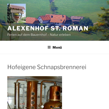
Zum
Inhalt
springen
ALEXENHOF ST. ROMAN
Ferien auf dem Bauernhof – Natur erleben
Menü
Hofeigene Schnapsbrennerei