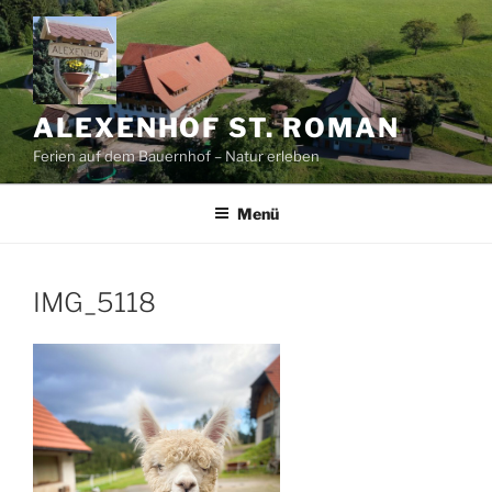
Zum
Inhalt
springen
ALEXENHOF ST. ROMAN
Ferien auf dem Bauernhof – Natur erleben
Menü
IMG_5118