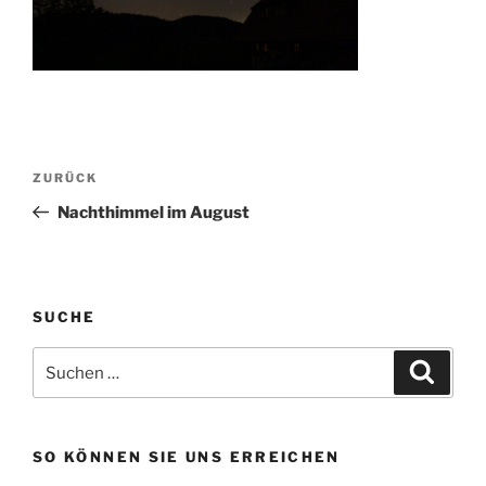
Beitragsnavigation
Vorheriger
ZURÜCK
Beitrag
Nachthimmel im August
SUCHE
Suchen
Suche
nach:
SO KÖNNEN SIE UNS ERREICHEN