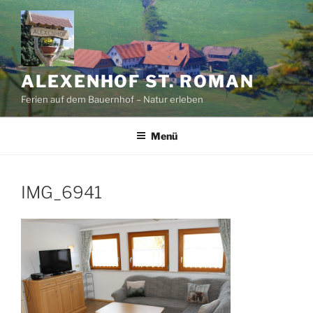
Zum
Inhalt
springen
ALEXENHOF ST. ROMAN
Ferien auf dem Bauernhof – Natur erleben
Menü
IMG_6941