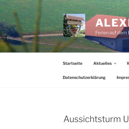
Zum
Inhalt
springen
ALEX
Ferien auf dem 
Startseite
Aktuelles
Datenschutzerklärung
Impre
Aussichtsturm 