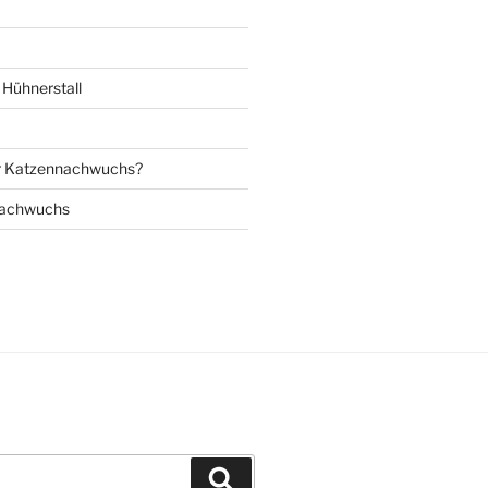
Hühnerstall
r Katzennachwuchs?
nachwuchs
Suchen