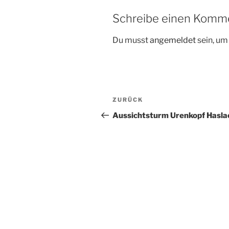
Schreibe einen Komm
Du musst
angemeldet
sein, u
Beitragsnavigation
Vorheriger
ZURÜCK
Beitrag
Aussichtsturm Urenkopf Hasla