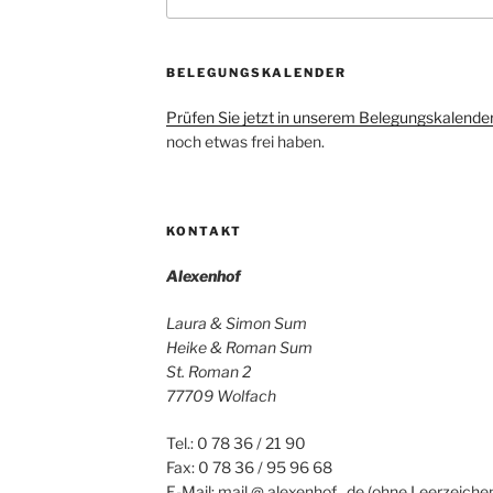
nach:
BELEGUNGSKALENDER
Prüfen Sie jetzt in unserem Belegungskalende
noch etwas frei haben.
KONTAKT
Alexenhof
Laura & Simon Sum
Heike & Roman Sum
St. Roman 2
77709 Wolfach
Tel.: 0 78 36 / 21 90
Fax: 0 78 36 / 95 96 68
E-Mail: mail @ alexenhof . de (ohne Leerzeichen