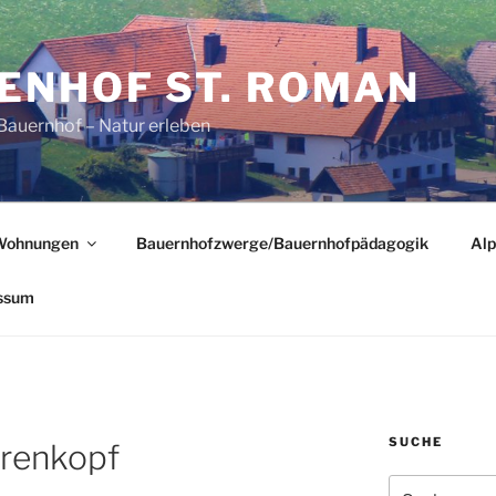
ENHOF ST. ROMAN
Bauernhof – Natur erleben
Wohnungen
Bauernhofzwerge/Bauernhofpädagogik
Alp
ssum
SUCHE
Urenkopf
Suchen