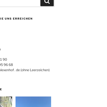
Suchen
IE UNS ERREICHEN
h
21 90
 95 96 68
alexenhof . de (ohne Leerzeichen)
E