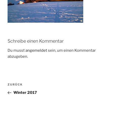
Schreibe einen Kommentar
Du musst
angemeldet
sein, um einen Kommentar
abzugeben.
Beitragsnavigation
Vorheriger
ZURÜCK
Beitrag
Winter 2017