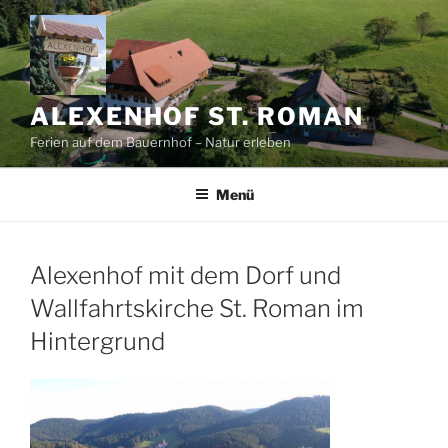
Zum
Inhalt
springen
ALEXENHOF ST. ROMAN
Ferien auf dem Bauernhof – Natur erleben
Menü
Alexenhof mit dem Dorf und
Wallfahrtskirche St. Roman im
Hintergrund