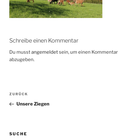
Schreibe einen Kommentar
Du musst
angemeldet
sein, um einen Kommentar
abzugeben.
Beitragsnavigation
Vorheriger
ZURÜCK
Beitrag
Unsere Ziegen
SUCHE