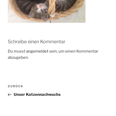
Schreibe einen Kommentar
Du musst
angemeldet
sein, um einen Kommentar
abzugeben.
Beitragsnavigation
Vorheriger
ZURÜCK
Beitrag
Unser Katzennachwuchs