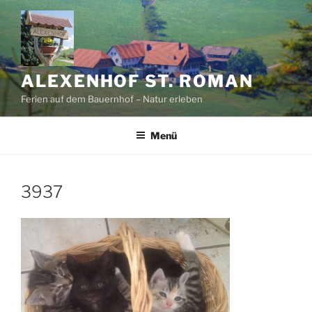
Zum
Inhalt
springen
ALEXENHOF ST. ROMAN
Ferien auf dem Bauernhof – Natur erleben
Menü
3937