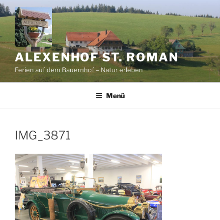
Zum
Inhalt
springen
ALEXENHOF ST. ROMAN
Ferien auf dem Bauernhof – Natur erleben
Menü
IMG_3871