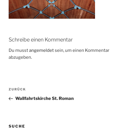
Schreibe einen Kommentar
Du musst
angemeldet
sein, um einen Kommentar
abzugeben.
Beitragsnavigation
Vorheriger
ZURÜCK
Beitrag
Wallfahrtskirche St. Roman
SUCHE