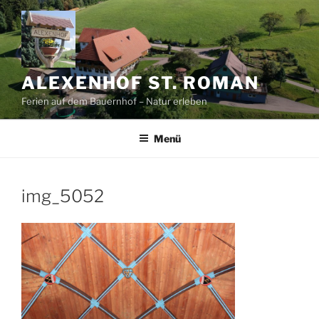
Zum
Inhalt
springen
ALEXENHOF ST. ROMAN
Ferien auf dem Bauernhof – Natur erleben
Menü
img_5052