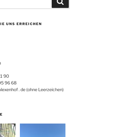
Suchen
IE UNS ERREICHEN
h
21 90
 95 96 68
alexenhof . de (ohne Leerzeichen)
E