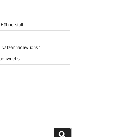
Hühnerstall
r Katzennachwuchs?
nachwuchs
Suchen