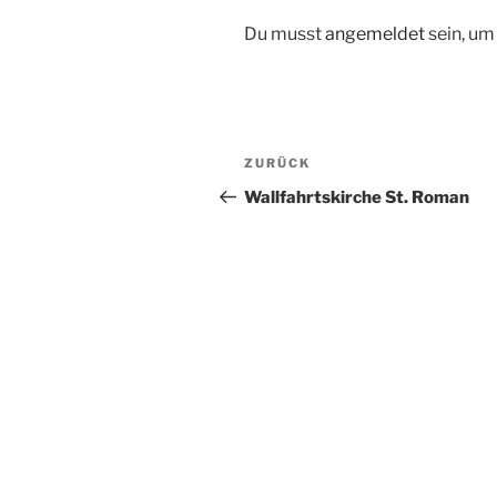
Du musst
angemeldet
sein, u
Beitragsnavigation
Vorheriger
ZURÜCK
Beitrag
Wallfahrtskirche St. Roman