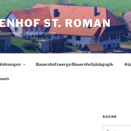
ENHOF ST. ROMAN
Bauernhof – Natur erleben
Wohnungen
Bauernhofzwerge/Bauernhofpädagogik
Alp
ssum
SUCHE
Suchen