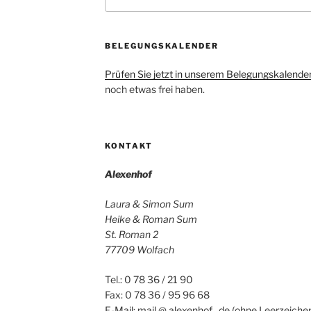
nach:
BELEGUNGSKALENDER
Prüfen Sie jetzt in unserem Belegungskalende
noch etwas frei haben.
KONTAKT
Alexenhof
Laura & Simon Sum
Heike & Roman Sum
St. Roman 2
77709 Wolfach
Tel.: 0 78 36 / 21 90
Fax: 0 78 36 / 95 96 68
E-Mail: mail @ alexenhof . de (ohne Leerzeichen