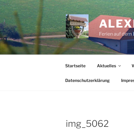
Zum
Inhalt
springen
ALEX
Ferien auf dem 
Startseite
Aktuelles
Datenschutzerklärung
Impre
img_5062