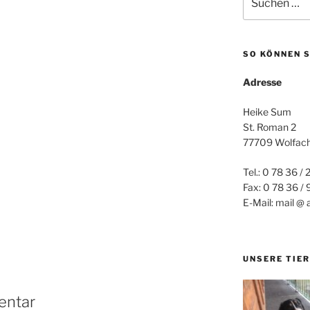
nach:
SO KÖNNEN S
Adresse
Heike Sum
St. Roman 2
77709 Wolfac
Tel.: 0 78 36 / 
Fax: 0 78 36 /
E-Mail: mail @ 
UNSERE TIER
entar