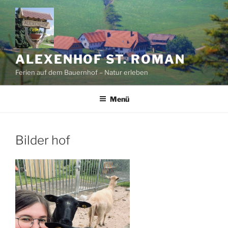
Zum
Inhalt
springen
ALEXENHOF ST. ROMAN
Ferien auf dem Bauernhof – Natur erleben
Menü
Bilder hof