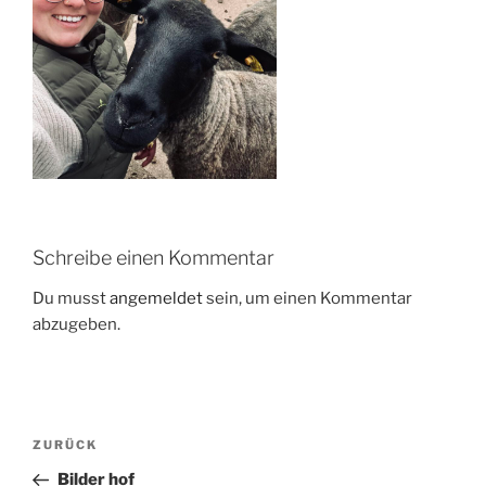
Schreibe einen Kommentar
Du musst
angemeldet
sein, um einen Kommentar
abzugeben.
Beitragsnavigation
Vorheriger
ZURÜCK
Beitrag
Bilder hof