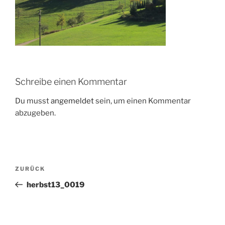
Schreibe einen Kommentar
Du musst
angemeldet
sein, um einen Kommentar
abzugeben.
Beitragsnavigation
Vorheriger
ZURÜCK
Beitrag
herbst13_0019