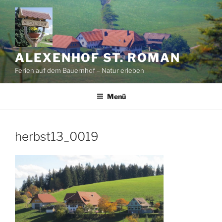
Zum
Inhalt
springen
ALEXENHOF ST. ROMAN
Ferien auf dem Bauernhof – Natur erleben
Menü
herbst13_0019