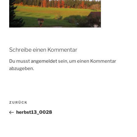
Schreibe einen Kommentar
Du musst
angemeldet
sein, um einen Kommentar
abzugeben.
Beitragsnavigation
Vorheriger
ZURÜCK
Beitrag
herbst13_0028