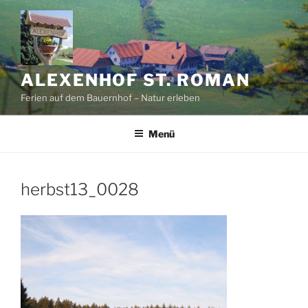
Zum
Inhalt
springen
ALEXENHOF ST. ROMAN
Ferien auf dem Bauernhof – Natur erleben
Menü
herbst13_0028