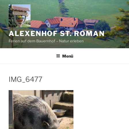
Zum
Inhalt
springen
ALEXENHOF ST. ROMAN
Ferien auf dem Bauernhof – Natur erleben
Menü
IMG_6477