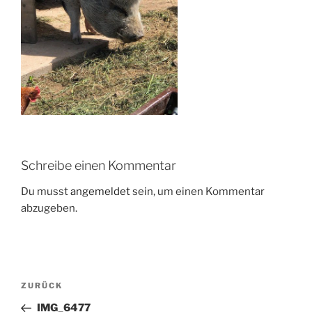
Schreibe einen Kommentar
Du musst
angemeldet
sein, um einen Kommentar
abzugeben.
Beitragsnavigation
Vorheriger
ZURÜCK
Beitrag
IMG_6477