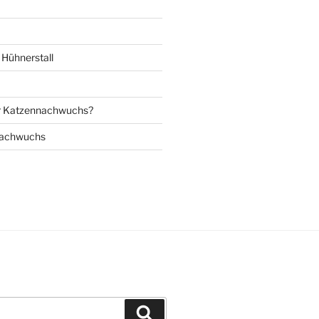
Hühnerstall
r Katzennachwuchs?
nachwuchs
Suchen