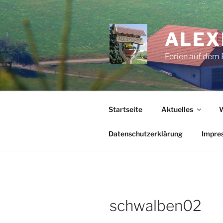
Zum
Inhalt
springen
ALEX
Ferien auf dem 
Startseite
Aktuelles
Datenschutzerklärung
Impre
schwalben02