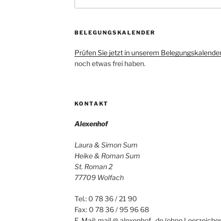
nach:
BELEGUNGSKALENDER
Prüfen Sie jetzt in unserem Belegungskalende
noch etwas frei haben.
KONTAKT
Alexenhof
Laura & Simon Sum
Heike & Roman Sum
St. Roman 2
77709 Wolfach
Tel.: 0 78 36 / 21 90
Fax: 0 78 36 / 95 96 68
E-Mail: mail @ alexenhof . de (ohne Leerzeichen