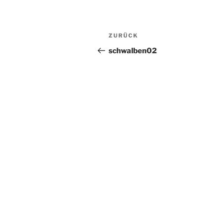
Beitragsnavigation
Vorheriger
ZURÜCK
Beitrag
schwalben02