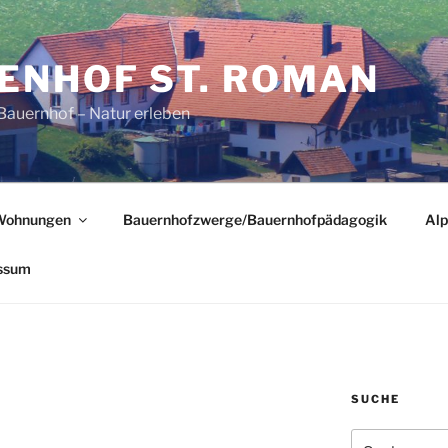
ENHOF ST. ROMAN
Bauernhof – Natur erleben
Wohnungen
Bauernhofzwerge/Bauernhofpädagogik
Alp
ssum
SUCHE
Suchen