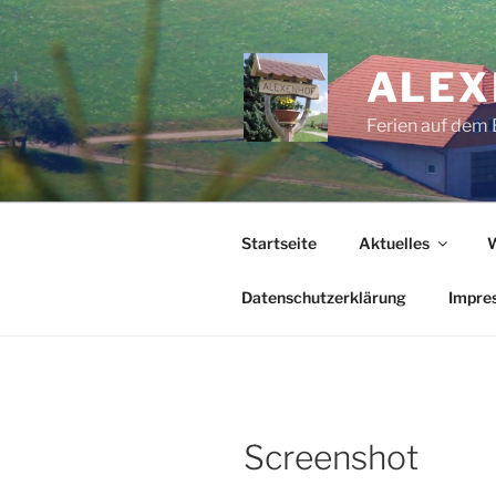
Zum
Inhalt
springen
ALEX
Ferien auf dem 
Startseite
Aktuelles
Datenschutzerklärung
Impre
Screenshot