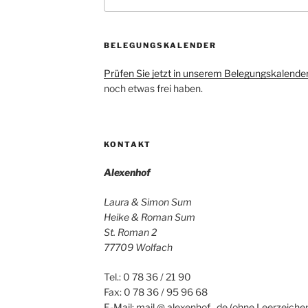
nach:
BELEGUNGSKALENDER
Prüfen Sie jetzt in unserem Belegungskalende
noch etwas frei haben.
KONTAKT
Alexenhof
Laura & Simon Sum
Heike & Roman Sum
St. Roman 2
77709 Wolfach
Tel.: 0 78 36 / 21 90
Fax: 0 78 36 / 95 96 68
E-Mail: mail @ alexenhof . de (ohne Leerzeichen