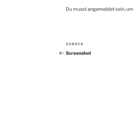
Du musst
angemeldet
sein, u
Beitragsnavigation
Vorheriger
ZURÜCK
Beitrag
Screenshot