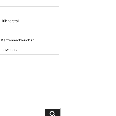
Hühnerstall
r Katzennachwuchs?
nachwuchs
Suchen