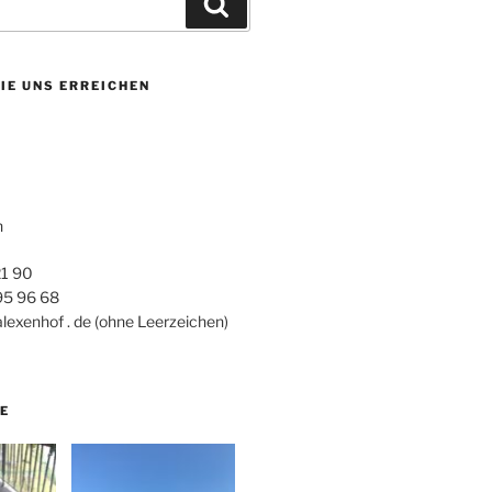
Suchen
IE UNS ERREICHEN
h
21 90
 95 96 68
alexenhof . de (ohne Leerzeichen)
E