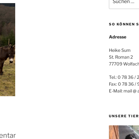
nach:
SO KÖNNEN S
Adresse
Heike Sum
St. Roman 2
77709 Wolfac
Tel.: 0 78 36 / 
Fax: 0 78 36 /
E-Mail: mail @ 
UNSERE TIER
entar