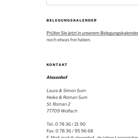
nach:
BELEGUNGSKALENDER
Prüfen Sie jetzt in unserem Belegungskalende
noch etwas frei haben.
KONTAKT
Alexenhof
Laura & Simon Sum
Heike & Roman Sum
St. Roman 2
77709 Wolfach
Tel.: 0 78 36 / 21 90
Fax: 0 78 36 / 95 96 68
E-Mail: mail @ alexenhof . de (ohne Leerzeichen