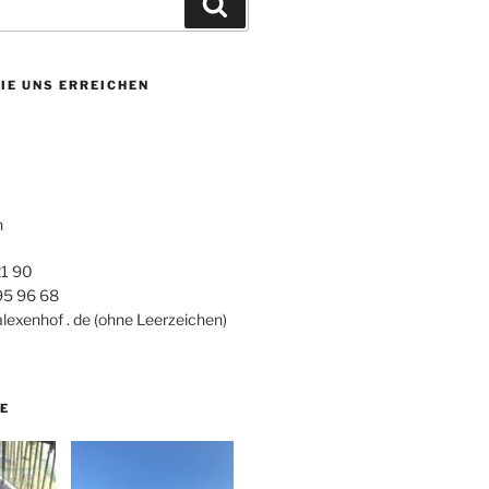
Suchen
IE UNS ERREICHEN
h
21 90
 95 96 68
alexenhof . de (ohne Leerzeichen)
E