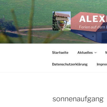
Zum
Inhalt
springen
ALEX
Ferien auf dem 
Startseite
Aktuelles
Datenschutzerklärung
Impre
sonnenaufgang