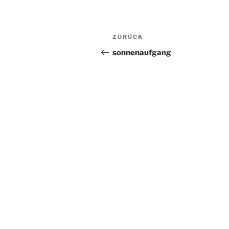
Beitragsnavigation
Vorheriger
ZURÜCK
Beitrag
sonnenaufgang