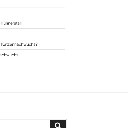
Hühnerstall
r Katzennachwuchs?
nachwuchs
Suchen