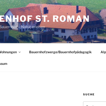
ENHOF ST. ROMAN
Bauernhof – Natur erleben
Wohnungen
Bauernhofzwerge/Bauernhofpädagogik
Alp
ssum
SUCHE
Suchen